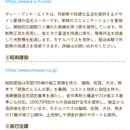
https://www.d-a-h.com/
ディー・アンド・エイチは、外断熱で快適な生活を提供するデザ
イン重視の住宅メーカーです。家族のコミュニケーションを重視
し、開放的な間取りと優れた動線を持つ家を提供しています。外
断熱工法を採用し、省エネで室温を快適に保ち、環境共生を促進
して光熱費を削減します。モデルハウスを見学し、宿泊体験で外
断熱の快適さを体感できます。詳細はお問い合わせください。
②昭和建設
https://www.showacr.co.jp/
昭和建設は年間789棟の施工実績を持ち、福岡、佐賀、大分、熊
本で「家族だんらんの家」を展開。コストと技術に自信を持ち、
長期優良住宅認定基準を満たし、省令準耐火構造やZEH省エネ基
準にも対応。1000万円台からの自由設計住宅を提供し、施主から
高評価を受けています。モデルハウスは福岡、佐賀、大分、熊本
の17展示場で公開中。土地探しや資金計画のサポートも提供。
③辰巳住建